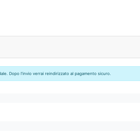
dale. Dopo l'invio verrai reindirizzato al pagamento sicuro.